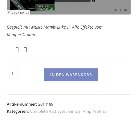
Gespielt mit Music Man
®
Luke II. Alle Effekte vom
Kemper
®
Amp
Kemper
IN DEN WARENKORB
Amp
Profiles-
VanWald
GL
Artikelnummer:
2014189
Pre
Kategorien:
Complete Packages
,
Kemper Amp Profiles
Menge