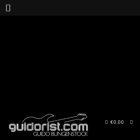
Zum
Inhalt
springen
€
0.00