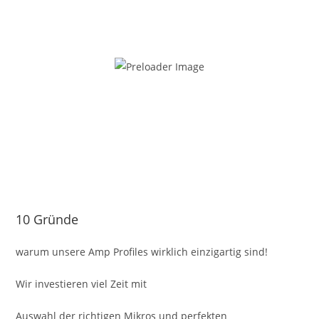
10 Gründe
C
(
warum unsere Amp Profiles wirklich einzigartig sind!
Wir investieren viel Zeit mit
Auswahl der richtigen Mikros und perfekten