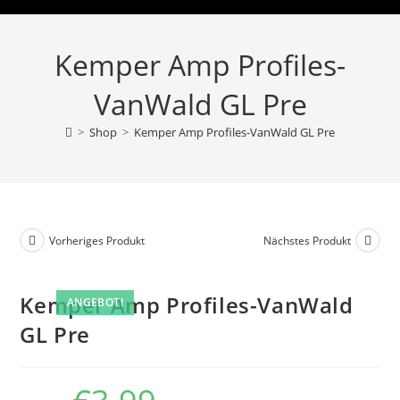
Kemper Amp Profiles-
VanWald GL Pre
>
Shop
>
Kemper Amp Profiles-VanWald GL Pre
Vorheriges Produkt
Nächstes Produkt
Kemper Amp Profiles-VanWald
ANGEBOT!
GL Pre
Ursprünglicher
Aktueller