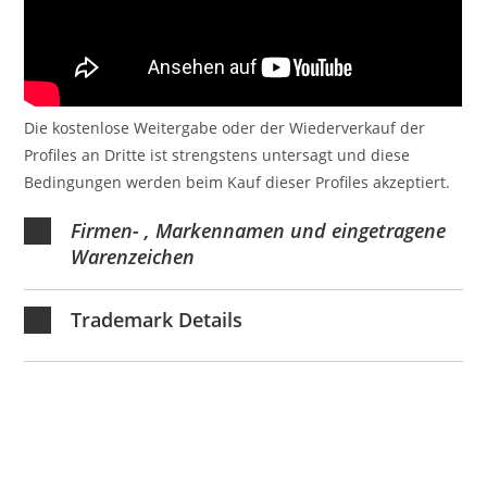
Die kostenlose Weitergabe oder der Wiederverkauf der
Profiles an Dritte ist strengstens untersagt und diese
Bedingungen werden beim Kauf dieser Profiles akzeptiert.
Firmen- , Markennamen und eingetragene
Warenzeichen
Trademark Details
URSPRÜNGLICHER
AKTUELLER
€
5.99
€
3.99
PREIS
PREIS
SALE
SA
COMPLETE PACKAGE 5 Kemper® Amp Profiles (Merged) vom Cook Capitan
WAR:
IST:
(Seeking to re-create the sound of
€5.99
€3.99.
MEHR DETAILS