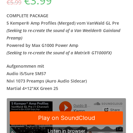
€
3.99
€
5.99
Preis
Preis
war:
ist:
€5.99
€3.99.
COMPLETE PACKAGE
5 Kemper® Amp Profiles (Merged) vom VanWald GL Pre
(Seeking to re-create the sound of a Van Weelden
® Gainland
Preamp)
Powered by Max G1000 Power Amp
(Seeking to re-create the sound of a Matrix
® GT1000FX)
Aufgenommen mit
Audio i5/Sure SM57
Nivi 1073 Preamps (Auro Audio Sidecar)
Martial 4×12″AX Green 25