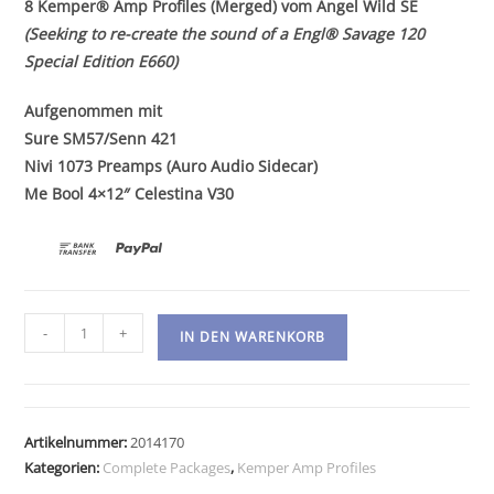
8 Kemper® Amp Profiles (Merged) vom Angel Wild SE
(Seeking to re-create the sound of a Engl® Savage 120
Special Edition E660)
Aufgenommen mit
Sure SM57/Senn 421
Nivi 1073 Preamps (Auro Audio Sidecar)
Me Bool 4×12″ Celestina V30
Kemper
-
+
IN DEN WARENKORB
Amp
Profiles-
Angel
Wild
Artikelnummer:
2014170
SE
Kategorien:
Complete Packages
,
Kemper Amp Profiles
Menge