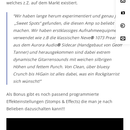
welches z.Z. auf dem Markt existiert.
“Wir haben lange herum experimentiert und genau jene
„Sweet Spots“ gefunden, die diesen Amp so beliebt
machen. Wir haben erstklassiges Aufnahmeequipment
verwendet wie z.B die klassischen Neve
®
1073 Preamps
aus dem Aurora Audio
®
Sidecar (Handgebaut von Geoff
Tanner) und herausgekommen sind dabei extrem
dynamische Gitarrensounds mit weichen silbrigen
Höhen und fettem Punch. Von Clean, über bluesy
Crunch bis HiGain ist alles dabei, was ein Rockgitarrist
sich wünscht!”
Als Bonus gibt es noch passend programmierte
Effekteinstellungen (Stomps & Effects) die man je nach
Belieben dazuschalten kann!!!