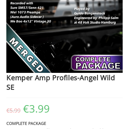
Kemper Amp Profiles-Angel Wild
SE
€
3.99
Ursprünglicher
Aktueller
€
5.99
Preis
Preis
war:
ist:
€5.99
€3.99.
COMPLETE PACKAGE