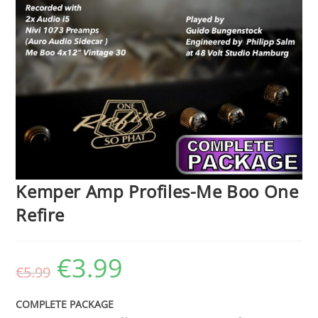
Kemper Amp Profiles-Me Boo One
Refire
€
3.99
Ursprünglicher
Aktueller
€
5.99
Preis
Preis
war:
ist:
€5.99
€3.99.
COMPLETE PACKAGE