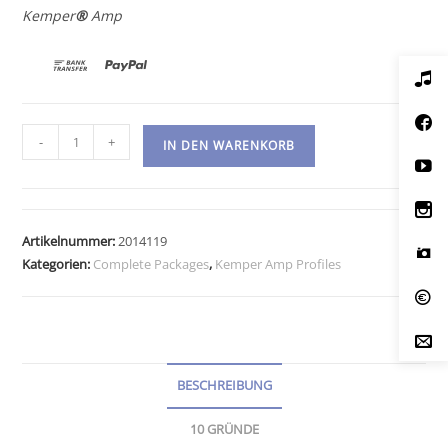
Kemper
®
Amp
Kemper
-
+
IN DEN WARENKORB
Amp
Profiles-
Me
Boo
Artikelnummer:
2014119
One
Kategorien:
Complete Packages
,
Kemper Amp Profiles
Refire
Menge
BESCHREIBUNG
10 GRÜNDE