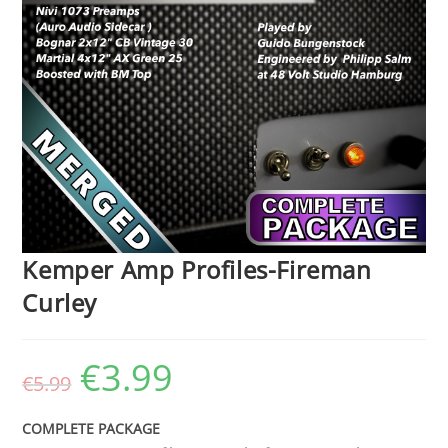
Kemper Amp Profiles-Fireman
Curley
€
3.99
Ursprünglicher
Aktueller
€
5.99
Preis
Preis
war:
ist:
€5.99
€3.99.
COMPLETE PACKAGE