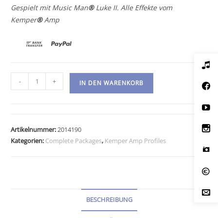
Gespielt mit Music Man
®
Luke II. Alle Effekte vom
Kemper
®
Amp
Kemper
-
+
IN DEN WARENKORB
Amp
Profiles-
Fireman
Curley
Artikelnummer:
2014190
Menge
Kategorien:
Complete Packages
,
Kemper Amp Profiles
BESCHREIBUNG