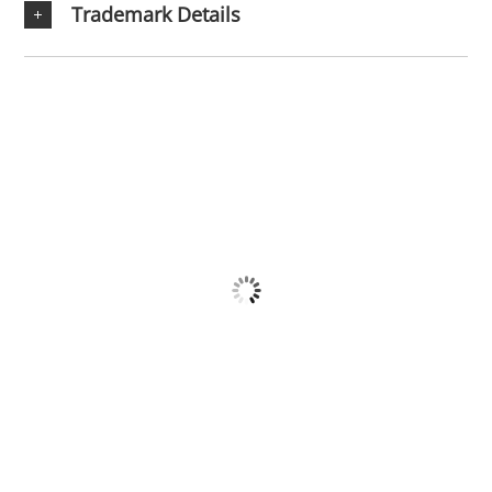
Trademark Details
SALE
SA