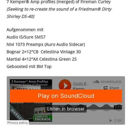
7 Kemper® Amp profiles (merged) of Fireman Curley
(Seeking to re-create the sound of a Friedman
® Dirty
Shirley DS-40)
Aufgenommen mit
Audio i5/Sure SM57
Nivi 1073 Preamps (Auro Audio Sidecar)
Bognar 2×12″CB Celestina Vintage 30
Martial 4×12″AX Celestina Green 25
Geboosted mit BM Top