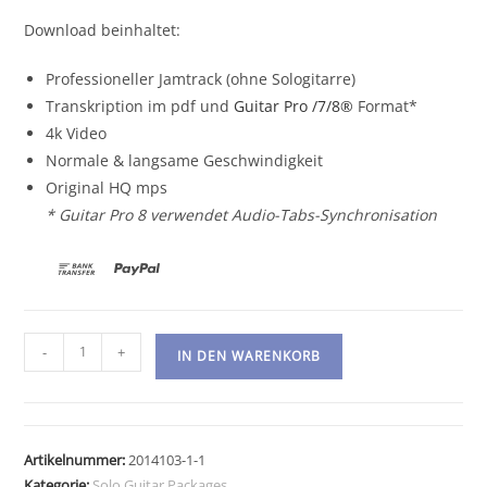
€5.99
€3.99.
Download beinhaltet:
Professioneller Jamtrack (ohne Sologitarre)
Transkription im pdf und
Guitar Pro /7/8®
Format*
4k Video
Normale & langsame Geschwindigkeit
Original HQ mps
*
Guitar Pro 8 verwendet Audio-Tabs-Synchronisation
Solo
-
+
IN DEN WARENKORB
Guitar
-
Package
Six
Artikelnummer:
2014103-1-1
Menge
Kategorie:
Solo Guitar Packages