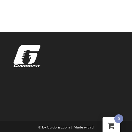
WAR:
IST:
€5.99
€3.99.
Professioneller Jamtrack (ohne Sologitarre)
Transkription
DETAILS
0
© by Guidorist.com | Made with 