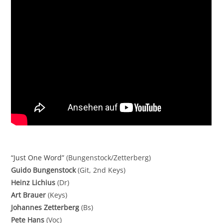
“Just One Word”
(Bungenstock/Zetterberg)
Guido Bungenstock
(Git, 2nd Keys)
Heinz Lichius
(Dr)
Art Brauer
(Keys)
Johannes Zetterberg
(Bs)
Pete Hans
(Voc)