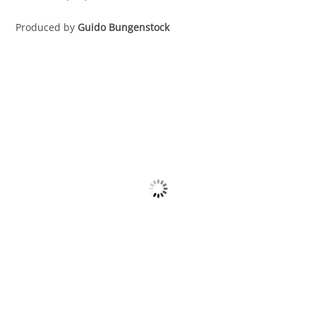
Produced by
Guido Bungenstock
SALE
URSPRÜNGLICHER
AKTUELLER
€
5.99
€
3.99
PREIS
PREIS