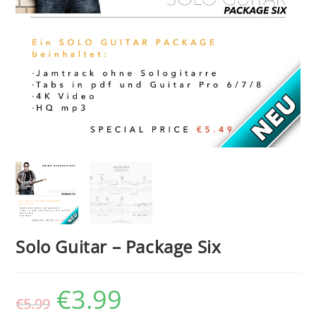
Solo Guitar – Package Six
€
3.99
Ursprünglicher
Aktueller
€
5.99
Preis
Preis
war:
ist: