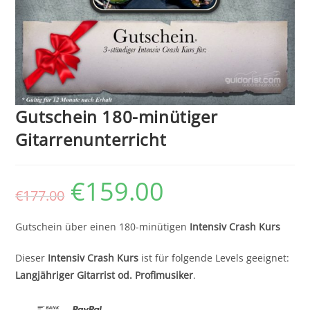
Gutschein 180-minütiger
Gitarrenunterricht
€
159.00
Ursprünglicher
Aktueller
€
177.00
Preis
Preis
war:
ist:
€177.00
€159.00.
Gutschein über einen 180-minütigen
Intensiv Crash Kurs
Dieser
Intensiv Crash Kurs
ist für folgende Levels geeignet:
Langjähriger Gitarrist od. Profimusiker
.