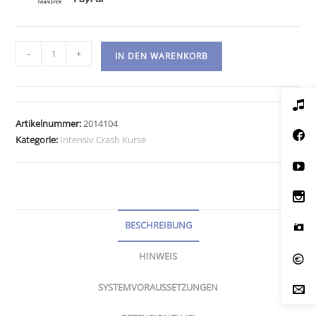
Gutschein
-
+
IN DEN WARENKORB
180-
minütiger
Gitarrenunterricht
Menge
Artikelnummer:
2014104
Kategorie:
Intensiv Crash Kurse
BESCHREIBUNG
HINWEIS
SYSTEMVORAUSSETZUNGEN