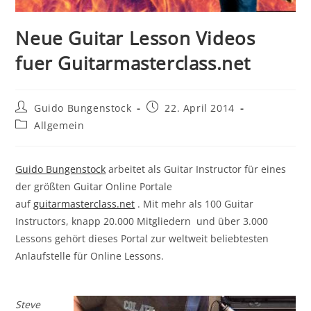
Neue Guitar Lesson Videos
fuer Guitarmasterclass.net
Beitrags-
Beitrag
Guido Bungenstock
22. April 2014
Autor:
veröffentlicht:
Beitrags-
Allgemein
Kategorie:
Guido Bungenstock
arbeitet als Guitar Instructor für eines
der größten Guitar Online Portale
auf
guitarmasterclass.net
. Mit mehr als 100 Guitar
Instructors, knapp 20.000 Mitgliedern und über 3.000
Lessons gehört dieses Portal zur weltweit beliebtesten
Anlaufstelle für Online Lessons.
Steve