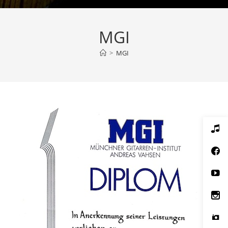
MGI
>
MGI