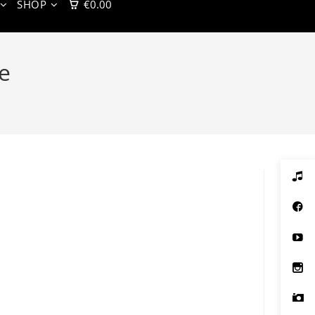
SHOP
€
0.00
e