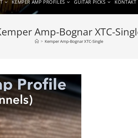
T
KEMPER AMP PROFILES
GUITAR PICKS
KONTAKT
Kemper Amp-Bognar XTC-Singl
>
Kemper Amp-Bognar XTC-Single