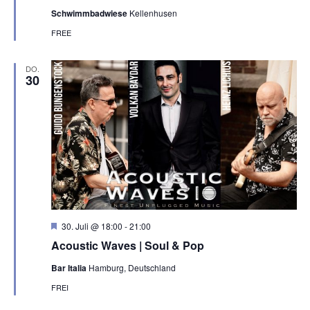
v
Schwimmbadwiese
Kellenhusen
o
r
FREE
g
e
h
DO.
o
30
b
e
n
H
30. Juli @ 18:00
-
21:00
e
Acoustic Waves | Soul & Pop
r
v
Bar Italia
Hamburg, Deutschland
o
r
FREI
g
e