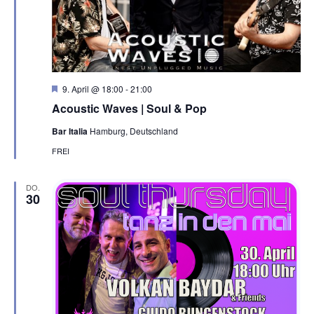
v
i
g
a
t
H
9. April @ 18:00
-
21:00
e
i
Acoustic Waves | Soul & Pop
r
o
v
Bar Italia
Hamburg, Deutschland
o
n
r
FREI
g
e
h
DO.
o
30
b
e
n