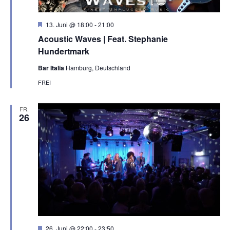
H
13. Juni @ 18:00
-
21:00
e
Acoustic Waves | Feat. Stephanie
r
v
Hundertmark
o
r
Bar Italia
Hamburg, Deutschland
g
e
FREI
h
o
b
FR.
e
26
n
H
26. Juni @ 22:00
-
23:50