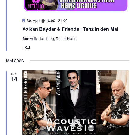
H
30. April @ 18:00
-
21:00
e
Volkan Baydar & Friends | Tanz in den Mai
r
v
Bar Italia
Hamburg, Deutschland
o
r
FREI
g
e
h
Mai 2026
o
b
e
DO.
14
n