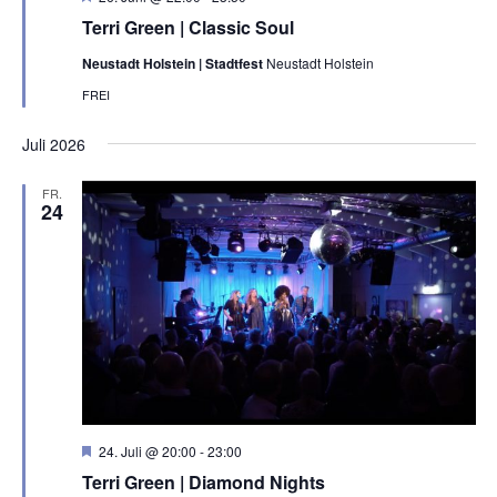
e
Terri Green | Classic Soul
r
v
Neustadt Holstein | Stadtfest
Neustadt Holstein
o
r
FREI
g
e
h
Juli 2026
o
b
e
FR.
24
n
H
24. Juli @ 20:00
-
23:00
e
Terri Green | Diamond Nights
r