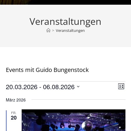
Veranstaltungen
>
Veranstaltungen
Events mit Guido Bungenstock
Veranstaltungen
20.03.2026
 - 
06.08.2026
A
V
L
e
n
i
D
r
März 2026
s
s
a
t
a
t
i
e
FR.
n
u
20
c
s
m
h
t