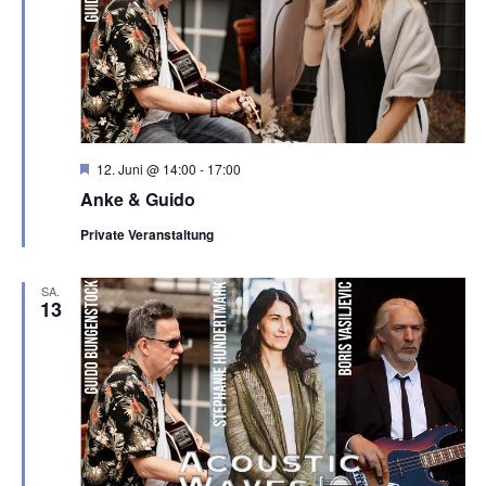
H
12. Juni @ 14:00
-
17:00
e
Anke & Guido
r
v
Private Veranstaltung
o
r
g
e
SA.
13
h
o
b
e
n