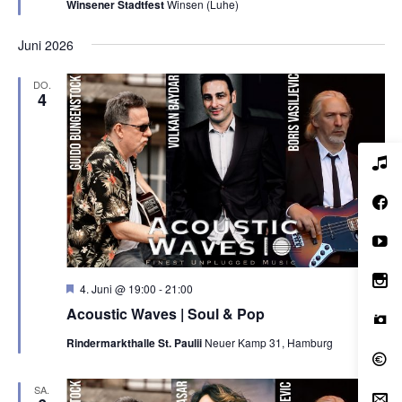
Winsener Stadtfest
Winsen (Luhe)
o
r
g
Juni 2026
e
h
o
DO.
b
4
e
n
H
4. Juni @ 19:00
-
21:00
e
Acoustic Waves | Soul & Pop
r
v
Rindermarkthalle St. Paulii
Neuer Kamp 31, Hamburg
o
r
g
e
SA.