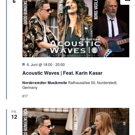
6
h
o
b
e
n
H
6. Juni @ 18:00
-
20:00
e
Acoustic Waves | Feat. Karin Kasar
r
v
Norderstedter Musikmeile
Rathausallee 50, Norderstedt,
o
Germany
r
g
€17
e
h
o
FR.
b
12
e
n