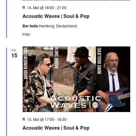
H
14. Mai @ 18:00
-
21:00
e
Acoustic Waves | Soul & Pop
r
v
Bar Italia
Hamburg, Deutschland
o
r
FREI
g
e
h
FR.
o
15
b
e
n
H
15. Mai @ 17:00
-
18:30
e
Acoustic Waves | Soul & Pop
r
v