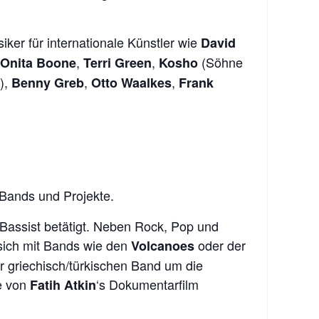
iker für internationale Künstler wie
David
,
,
(Söhne
Onita Boone
Terri Green
Kosho
),
,
,
Benny Greb
Otto Waalkes
Frank
 Bands und Projekte.
s Bassist betätigt. Neben Rock, Pop und
 sich mit Bands wie den
oder der
Volcanoes
er griechisch/türkischen Band um die
re von
‘s Dokumentarfilm
Fatih Atkin