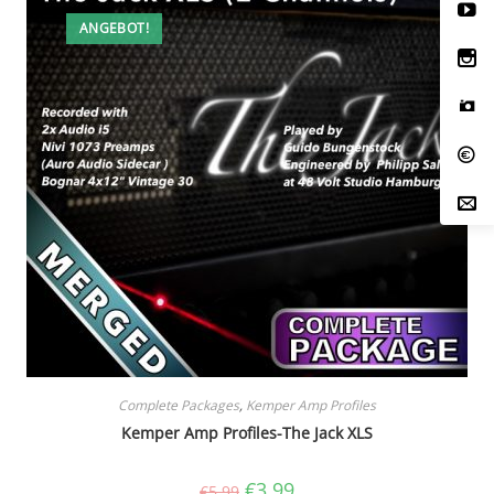
ANGEBOT!
Complete Packages
,
Kemper Amp Profiles
Kemper Amp Profiles-The Jack XLS
Ursprünglicher
Aktueller
€
3.99
€
5.99