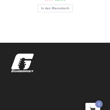
Preis
Preis
war:
ist:
In den Warenkorb
€5.99
€3.99.
0