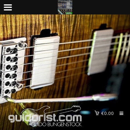
Zum
Inhalt
springen
€
0.00