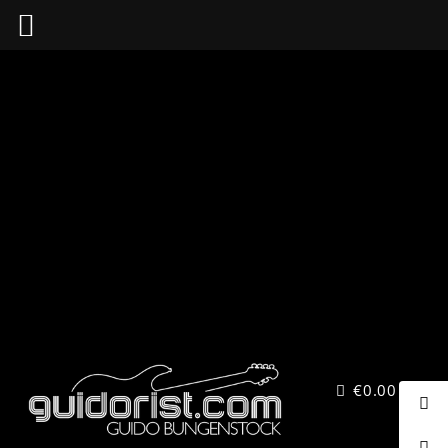
Zum
Inhalt
springen
€
0.00