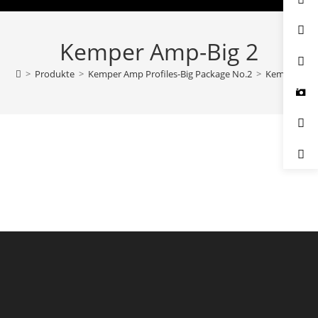
Kemper Amp-Big 2
>
Produkte
>
Kemper Amp Profiles-Big Package No.2
>
Kemper Amp