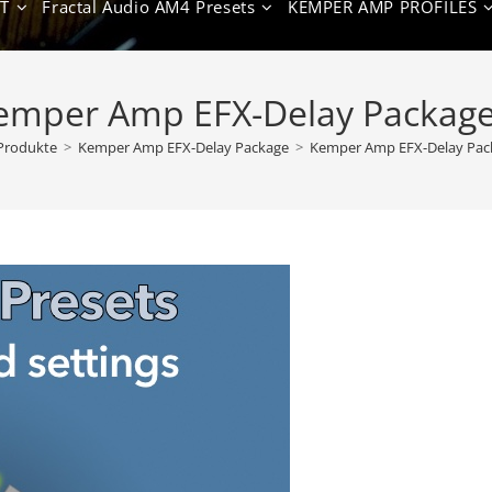
T
Fractal Audio AM4 Presets
KEMPER AMP PROFILES
emper Amp EFX-Delay Package
Produkte
>
Kemper Amp EFX-Delay Package
>
Kemper Amp EFX-Delay Pac