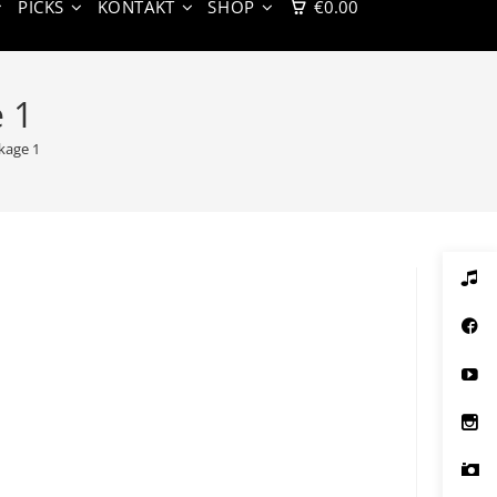
PICKS
KONTAKT
SHOP
€
0.00
 1
kage 1